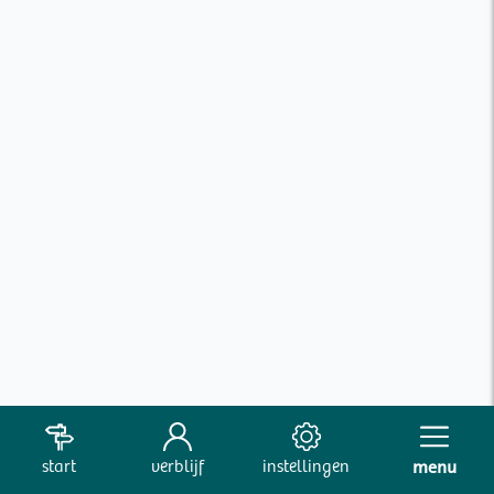
start
verblijf
instellingen
menu