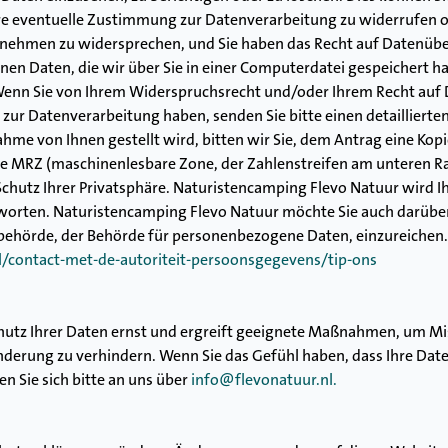
Ihre eventuelle Zustimmung zur Datenverarbeitung zu widerrufen o
hmen zu widersprechen, und Sie haben das Recht auf Datenübertr
n Daten, die wir über Sie in einer Computerdatei gespeichert ha
Wenn Sie von Ihrem Widerspruchsrecht und/oder Ihrem Recht au
r Datenverarbeitung haben, senden Sie bitte einen detaillierte
ahme von Ihnen gestellt wird, bitten wir Sie, dem Antrag eine Kop
 die MRZ (maschinenlesbare Zone, der Zahlenstreifen am unteren 
hutz Ihrer Privatsphäre. Naturistencamping Flevo Natuur wird Ih
orten. Naturistencamping Flevo Natuur möchte Sie auch darüber 
behörde, der Behörde für personenbezogene Daten, einzureichen. 
nl/contact-met-de-autoriteit-persoonsgegevens/tip-ons
utz Ihrer Daten ernst und ergreift geeignete Maßnahmen, um Mis
erung zu verhindern. Wenn Sie das Gefühl haben, dass Ihre Date
n Sie sich bitte an uns über
info@flevonatuur.nl.