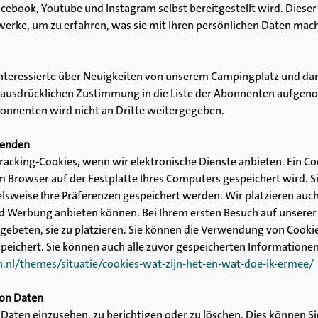
cebook, Youtube und Instagram selbst bereitgestellt wird. Dieser C
erke, um zu erfahren, was sie mit Ihren persönlichen Daten mach
r Interessierte über Neuigkeiten von unserem Campingplatz un
er ausdrücklichen Zustimmung in die Liste der Abonnenten aufgen
bonnenten wird nicht an Dritte weitergegeben.
wenden
acking-Cookies, wenn wir elektronische Dienste anbieten. Ein Cooki
m Browser auf der Festplatte Ihres Computers gespeichert wird. Si
sweise Ihre Präferenzen gespeichert werden. Wir platzieren auch 
 Werbung anbieten können. Bei Ihrem ersten Besuch auf unserer W
 gebeten, sie zu platzieren. Sie können die Verwendung von Cooki
speichert. Sie können auch alle zuvor gespeicherten Informatione
en.nl/themes/situatie/cookies-wat-zijn-het-en-wat-doe-ik-ermee/
von Daten
aten einzusehen, zu berichtigen oder zu löschen. Dies können Sie