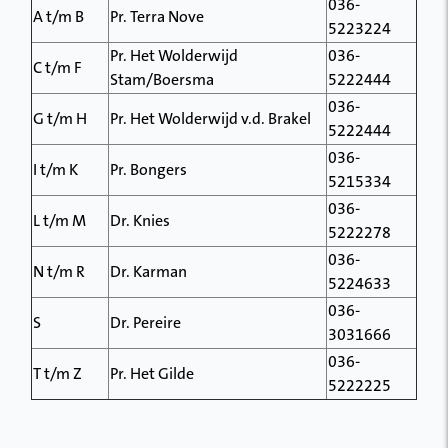
036-
A t/m B
Pr. Terra Nove
5223224
Pr. Het Wolderwijd
036-
C t/m F
Stam/Boersma
5222444
036-
G t/m H
Pr. Het Wolderwijd v.d. Brakel
5222444
036-
I t/m K
Pr. Bongers
5215334
036-
L t/m M
Dr. Knies
5222278
036-
N t/m R
Dr. Karman
5224633
036-
S
Dr. Pereire
3031666
036-
T t/m Z
Pr. Het Gilde
5222225