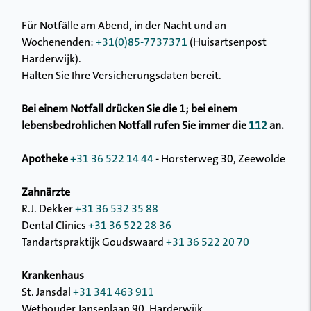
Für Notfälle am Abend, in der Nacht und an
Wochenenden:
+31(0)85-7737371
(Huisartsenpost
Harderwijk).
Halten Sie Ihre Versicherungsdaten bereit.
Bei einem Notfall drücken Sie die 1; bei einem
lebensbedrohlichen Notfall rufen Sie immer die
112
an.
Apotheke
+31 36 522 14 44
- Horsterweg 30, Zeewolde
Zahnärzte
R.J. Dekker
+31 36 532 35 88
Dental Clinics
+31 36 522 28 36
Tandartspraktijk Goudswaard
+31 36 522 20 70
Krankenhaus
St. Jansdal
+31 341 463 911
Wethouder Jansenlaan 90, Harderwijk