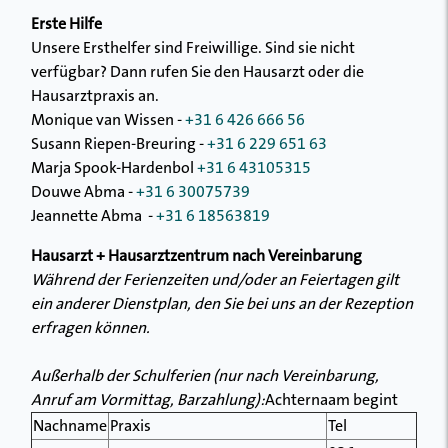
Erste Hilfe
Unsere Ersthelfer sind Freiwillige. Sind sie nicht
verfügbar? Dann rufen Sie den Hausarzt oder die
Hausarztpraxis an.
Monique van Wissen -
+31 6 426 666 56
Susann Riepen-Breuring -
+31 6 229 651 63
Marja Spook-Hardenbol
+31 6 43105315
Douwe Abma -
+31 6 30075739
Jeannette Abma -
+31 6 18563819
Hausarzt + Hausarztzentrum nach Vereinbarung
Während der Ferienzeiten und/oder an Feiertagen gilt
ein anderer Dienstplan, den Sie bei uns an der Rezeption
erfragen können.
Außerhalb der Schulferien (nur nach Vereinbarung,
Anruf am Vormittag, Barzahlung):
Achternaam begint
Nachname
Praxis
Tel