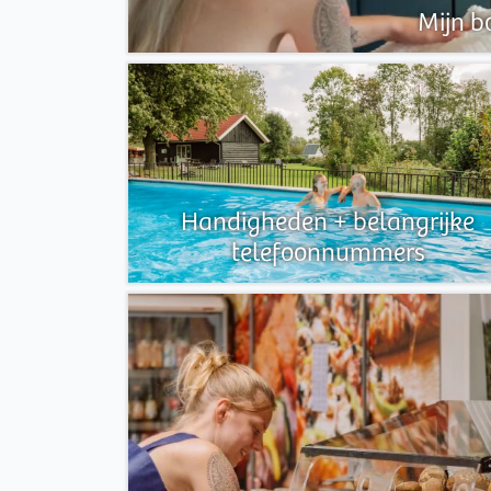
Mijn b
Handigheden + belangrijke
telefoonnummers