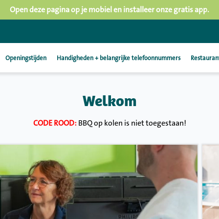
Open deze pagina op je mobiel en installeer onze gratis app.
Openingstijden
Handigheden + belangrijke telefoonnummers
Restauran
Welkom
CODE ROOD:
BBQ op kolen is niet toegestaan!