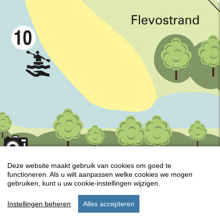
Deze website maakt gebruik van cookies om goed te
functioneren. Als u wilt aanpassen welke cookies we mogen
Keyboard shortcuts
Map Data
Terms
gebruiken, kunt u uw cookie-instellingen wijzigen.
Instellingen beheren
Alles accepteren
start
verblijf
instellingen
menu