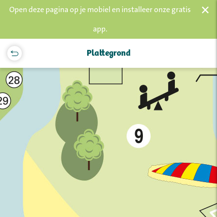
×
Open deze pagina op je mobiel en installeer onze gratis
app.
Plattegrond