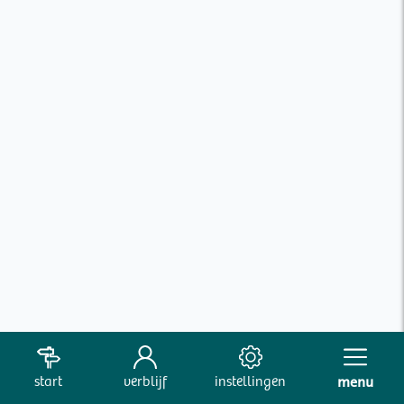
start
verblijf
instellingen
menu