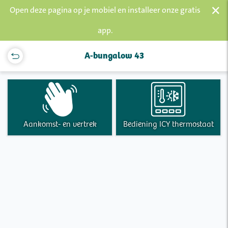
×
Open deze pagina op je mobiel en installeer onze gratis
app.
A-bungalow 43
Aankomst- en vertrek
Bediening ICY thermostaat