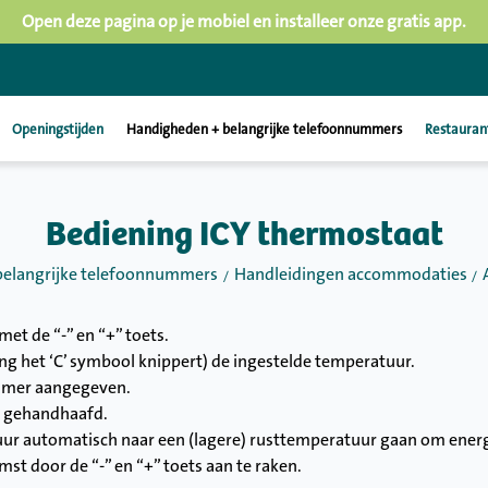
Open deze pagina op je mobiel en installeer onze gratis app.
Openingstijden
Handigheden + belangrijke telefoonnummers
Restauran
Bediening ICY thermostaat
belangrijke telefoonnummers
Handleidingen accommodaties
et de “-” en “+” toets.
ang het ‘C’ symbool knippert) de ingestelde temperatuur.
kamer aangegeven.
r gehandhaafd.
uur automatisch naar een (lagere) rusttemperatuur gaan om energ
st door de “-” en “+” toets aan te raken.