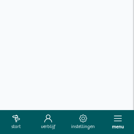
start
verblijf
instellingen
menu