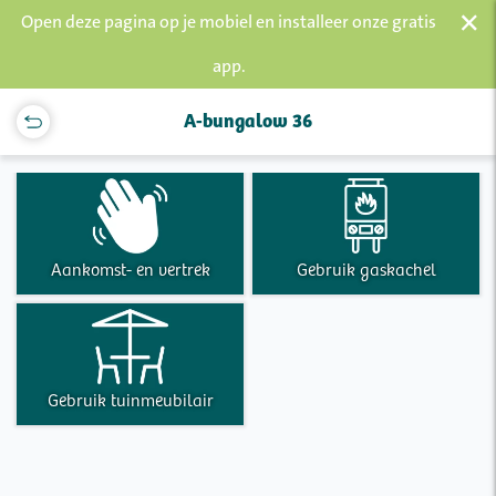
×
Open deze pagina op je mobiel en installeer onze gratis
app.
A-bungalow 36
Aankomst- en vertrek
Gebruik gaskachel
Gebruik tuinmeubilair