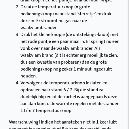
draaiknop met het ‘puntje’ naar de muur wijst.
Draai de temperatuurknop (= grote
bedieningsknop) naar stand ‘sterretje’ en druk
deze in. Er stroomt nu gas naar de
waakvlambrander.
Druk het kleine knopje (de ontstekings-knop) met
het rode puntje een paar maal in. Er springt nu een
vonk over naar de waakvlambrander. Als
waakvlam brand (dit is echter erg moeilijk te zien,
dus een kwestie van proberen) dan de grote
bedieningsknop nog zeker 1 minuut ingedrukt
houden.
Vervolgens de temperatuurknop loslaten en
opdraaien naar stand 6 / 7. Bij die stand zal
duidelijk blijken of de kachel is aangegaan.Is deze
aan dan kunt u de warmte regelen met de standen
1 t/m 7 temperatuurknop.
Waarschuwing! Indien het aansteken niet in 1 keer lukt